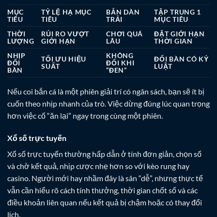
MỤC
TỶ LỆ HẠ MỤC
BẮN DÀN
TẬP TRUNG 1
TIÊU
TIÊU
TRẢI
MỤC TIÊU
THỜI
RỦI RO VƯỢT
CHƠI QUÁ
ĐẶT GIỚI HẠN
LƯỢNG
GIỚI HẠN
LÂU
THỜI GIAN
NHỊP
KHÔNG
TỐI ƯU HIỆU
ĐỔI BÀN CÓ KỶ
ĐỔI
ĐỔI KHI
SUẤT
LUẬT
BÀN
“ĐEN”
Nếu coi bắn cá là một phiên giải trí có ngân sách, bạn sẽ ít bị
cuốn theo nhịp nhanh của trò. Việc dừng đúng lúc quan trọng
hơn việc cố “ăn lại” ngay trong cùng một phiên.
Xổ số trực tuyến
Xổ số trực tuyến thường hấp dẫn ở tính đơn giản, chọn số
và chờ kết quả, nhịp cược nhẹ hơn so với kèo rung hay
casino. Người mới hay nhầm đây là sân “dễ”, nhưng thực tế
vẫn cần hiểu rõ cách tính thưởng, thời gian chốt số và các
điều khoản liên quan nếu kết quả bị chậm hoặc có thay đổi
lịch.