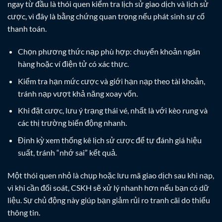
ngay từ đầu là thói quen kiểm tra lịch sử giao dịch và lịch sử
cược, vì đây là bằng chứng quan trọng nếu phát sinh sự cố
thanh toán.
Chọn phương thức nạp phù hợp: chuyển khoản ngân
hàng hoặc ví điện tử có xác thực.
Kiểm tra hạn mức cược và giới hạn nạp theo tài khoản,
tránh nạp vượt khả năng xoay vốn.
Khi đặt cược, lưu ý trạng thái vé, nhất là với kèo rung và
các thị trường biến động nhanh.
Định kỳ xem thống kê lịch sử cược để tự đánh giá hiệu
suất, tránh “nhớ sai” kết quả.
Một thói quen nhỏ là chụp hoặc lưu mã giao dịch sau khi nạp,
vì khi cần đối soát, CSKH sẽ xử lý nhanh hơn nếu bạn có dữ
liệu. Sự chủ động này giúp bạn giảm rủi ro tranh cãi do thiếu
thông tin.