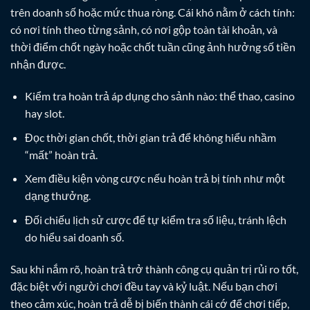
trên doanh số hoặc mức thua ròng. Cái khó nằm ở cách tính:
có nơi tính theo từng sảnh, có nơi gộp toàn tài khoản, và
thời điểm chốt ngày hoặc chốt tuần cũng ảnh hưởng số tiền
nhận được.
Kiểm tra hoàn trả áp dụng cho sảnh nào: thể thao, casino
hay slot.
Đọc thời gian chốt, thời gian trả để không hiểu nhầm
“mất” hoàn trả.
Xem điều kiện vòng cược nếu hoàn trả bị tính như một
dạng thưởng.
Đối chiếu lịch sử cược để tự kiểm tra số liệu, tránh lệch
do hiểu sai doanh số.
Sau khi nắm rõ, hoàn trả trở thành công cụ quản trị rủi ro tốt,
đặc biệt với người chơi đều tay và kỷ luật. Nếu bạn chơi
theo cảm xúc, hoàn trả dễ bị biến thành cái cớ để chơi tiếp,