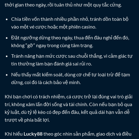
thời gian theo ngày, rồi tuân thủ như một quy tắc cứng.
Chia tiền vốn thành nhiều phần nhỏ, tránh dồn toàn bộ
vào một vé cược hoặc một phiên casino.
Đặt ngưỡng dừng theo ngày, thua đến đâu nghỉ đến đó,
không “gỡ” ngay trong cùng tâm trạng.
Tránh nâng hạn mức cược sau chuỗi thắng, vì cảm giác tự
tin thường làm bạn đánh giá sai rủi ro.
Nếu thấy mất kiểm soát, dùng cơ chế tự loại trừ để tạm
dừng, coi đó là cách bảo vệ mình.
Khi bạn chơi có trách nhiệm, cá cược trở lại đúng vai trò giải
trí, không xâm lấn đời sống và tài chính. Còn nếu bạn bỏ qua
kỷ luật, dù tỷ lệ kèo có đẹp đến đâu, kết quả dài hạn vẫn dễ
trượt về phía bất lợi.
Khi hiểu
Lucky88
theo góc nhìn sản phẩm, giao dịch và điều