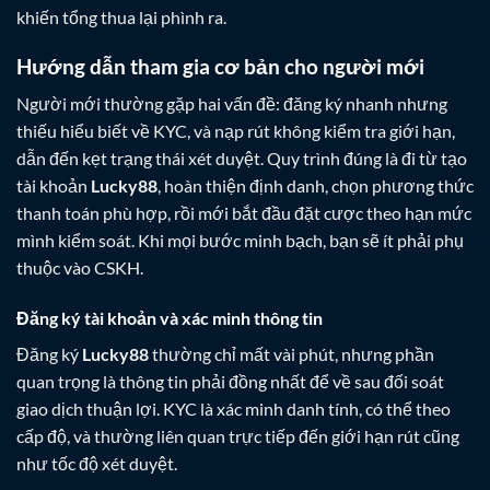
khiến tổng thua lại phình ra.
Hướng dẫn tham gia cơ bản cho người mới
Người mới thường gặp hai vấn đề: đăng ký nhanh nhưng
thiếu hiểu biết về KYC, và nạp rút không kiểm tra giới hạn,
dẫn đến kẹt trạng thái xét duyệt. Quy trình đúng là đi từ tạo
tài khoản
Lucky88
, hoàn thiện định danh, chọn phương thức
thanh toán phù hợp, rồi mới bắt đầu đặt cược theo hạn mức
mình kiểm soát. Khi mọi bước minh bạch, bạn sẽ ít phải phụ
thuộc vào CSKH.
Đăng ký tài khoản và xác minh thông tin
Đăng ký
Lucky88
thường chỉ mất vài phút, nhưng phần
quan trọng là thông tin phải đồng nhất để về sau đối soát
giao dịch thuận lợi. KYC là xác minh danh tính, có thể theo
cấp độ, và thường liên quan trực tiếp đến giới hạn rút cũng
như tốc độ xét duyệt.