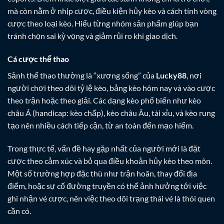
mà còn nằm ở nhịp cược, điều kiện hủy kèo và cách tính vòng
cược theo loại kèo. Hiểu từng nhóm sản phẩm giúp bạn
tránh chọn sai kỳ vọng và giảm rủi ro khi giao dịch.
Cá cược thể thao
Sảnh thể thao thường là “xương sống” của
Lucky88
, nơi
người chơi theo dõi tỷ lệ kèo, bảng kèo hôm nay và vào cược
theo trận hoặc theo giải. Các dạng kèo phổ biến như kèo
châu Á (handicap: kèo chấp), kèo châu Âu, tài xỉu, và kèo rung
tạo nên nhiều cách tiếp cận, từ an toàn đến mạo hiểm.
Trong thực tế, vấn đề hay gặp nhất của người mới là đặt
cược theo cảm xúc và bỏ qua điều khoản hủy kèo theo môn.
Một số trường hợp đặc thù như trận hoãn, thay đổi địa
điểm, hoặc sự cố đường truyền có thể ảnh hưởng tới việc
ghi nhận vé cược, nên việc theo dõi trạng thái vé là thói quen
cần có.