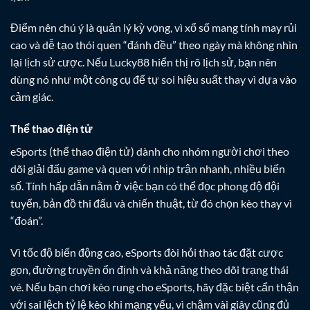
Điểm nên chú ý là quản lý kỳ vọng, vì xổ số mang tính may rủi
cao và dễ tạo thói quen “đánh đều” theo ngày mà không nhìn
lại lịch sử cược. Nếu Lucky88 hiển thị rõ lịch sử, bạn nên
dùng nó như một công cụ để tự soi hiệu suất thay vì dựa vào
cảm giác.
Thể thao điện tử
eSports (thể thao điện tử) dành cho nhóm người chơi theo
dõi giải đấu game và quen với nhịp trận nhanh, nhiều biến
số. Tính hấp dẫn nằm ở việc bạn có thể đọc phong độ đội
tuyển, bản đồ thi đấu và chiến thuật, từ đó chọn kèo thay vì
“đoán”.
Vì tốc độ biến động cao, eSports đòi hỏi thao tác đặt cược
gọn, đường truyền ổn định và khả năng theo dõi trạng thái
vé. Nếu bạn chơi kèo rung cho eSports, hãy đặc biệt cẩn thận
với sai lệch tỷ lệ kèo khi mạng yếu, vì chậm vài giây cũng đủ