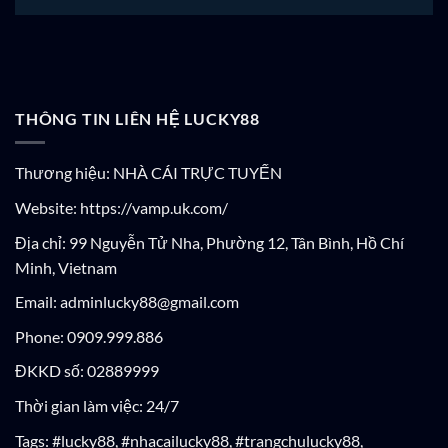
THÔNG TIN LIÊN HỆ LUCKY88
Thương hiệu: NHÀ CÁI TRỰC TUYẾN
Website: https://vamp.uk.com/
Địa chỉ: 99 Nguyễn Tử Nha, Phường 12, Tân Bình, Hồ Chí
Minh, Vietnam
Email:
adminlucky88@gmail.com
Phone: 0909.999.886
ĐKKD số: 02889999
Thời gian làm việc: 24/7
Tags: #lucky88, #nhacailucky88, #trangchulucky88,