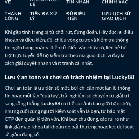
VỀ
TIN NHẬN
CHÍNH XÁC
LỆ
THÀNH
TIỀN ĐÃ XỬ
ĐỦ ĐIỀU
LƯU LỊCH SỬ
CÔNG
LÝ
KIỆN
GIAO DỊCH
Khi gặp tình trạng bị từ chối rút, đừng đoán. Hãy đọc lại điều
khoản và điều kiện, đối chiếu vòng cược và kiểm tra thông
tin ngân hàng hoặc ví điện tử. Nếu vẫn chưa rõ, liên hệ hỗ
trợ trực tuyến để họ kiểm tra theo mã giao dịch, vì đây là
cách giải quyết nhanh và ít tranh cãi nhất.
Lưu ý an toàn và chơi có trách nhiệm tại Lucky88
Chơi an toàn là ưu tiên số một, bởi chỉ cần một lần lộ thông
tin hoặc một lần “quá tay”, trải nghiệm sẽ chuyển từ giải trí
sang căng thẳng.
Lucky88
có thể có cảnh báo giới hạn chơi,
nhưng cuối cùng người kiểm soát vẫn là bạn, từ bảo mật
OTP đến quản lý tiền vốn. Khi bạn chủ động, các rủi ro như
link giả mạo, khóa tài khoản do bất thường hoặc kẹt đối soát
sẽ giảm đáng kể.